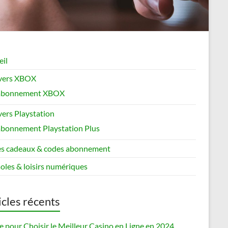
eil
ivers XBOX
’abonnement XBOX
vers Playstation
abonnement Playstation Plus
s cadeaux & codes abonnement
oles & loisirs numériques
icles récents
 pour Choisir le Meilleur Casino en Ligne en 2024