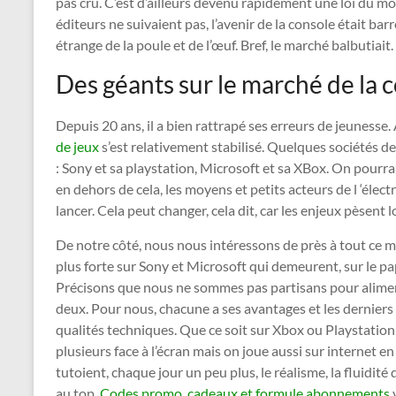
pas cru. C’est d’ailleurs devenu rapidement une loi du mo
éditeurs ne suivaient pas, l’avenir de la console était bar
étrange de la poule et de l’œuf. Bref, le marché balbutiait.
Des géants sur le marché de la 
Depuis 20 ans, il a bien rattrapé ses erreurs de jeunesse.
de jeux
s’est relativement stabilisé. Quelques sociétés d
: Sony et sa playstation, Microsoft et sa XBox. On pourr
en dehors de cela, les moyens et petits acteurs de l ‘élec
lancer. Cela peut changer, cela dit, car les enjeux pèsent l
De notre côté, nous nous intéressons de près à tout ce 
plus forte sur Sony et Microsoft qui demeurent, sur le p
Précisons que nous ne sommes pas partisans pour alimen
deux. Pour nous, chacune a ses avantages et les dernier
qualités techniques. Que ce soit sur Xbox ou Playstation,
plusieurs face à l’écran mais on joue aussi sur internet 
tutoient, chaque jour un peu plus, le réalisme, la fluidité
au top.
Codes promo, cadeaux et formule abonnements
v