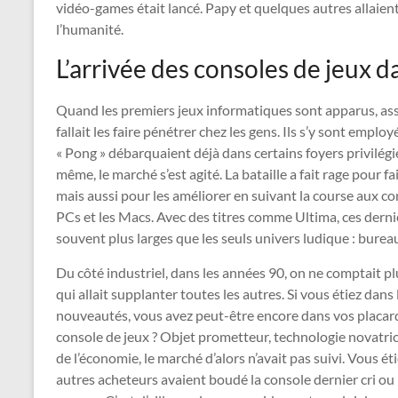
vidéo-games était lancé. Papy et quelques autres allaient 
l’humanité.
L’arrivée des consoles de jeux d
Quand les premiers jeux informatiques sont apparus, assez
fallait les faire pénétrer chez les gens. Ils s’y sont empl
« Pong » débarquaient déjà dans certains foyers privilégi
même, le marché s’est agité. La bataille a fait rage pour f
mais aussi pour les améliorer en suivant la course aux c
PCs et les Macs. Avec des titres comme Ultima, ces dernie
souvent plus larges que les seuls univers ludique : burea
Du côté industriel, dans les années 90, on ne comptait pl
qui allait supplanter toutes les autres. Si vous étiez dans
nouveautés, vous avez peut-être encore dans vos placard
console de jeux ? Objet prometteur, technologie novatrice
de l’économie, le marché d’alors n’avait pas suivi. Vous ét
autres acheteurs avaient boudé la console dernier cri ou 