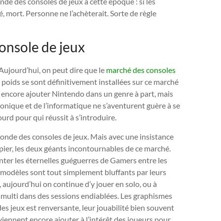
nde des consoles de jeux à cette époque : si les
ré, mort. Personne ne l’achèterait. Sorte de règle
console de jeux
 Aujourd’hui, on peut dire que le
marché des consoles
e poids se sont définitivement installées sur ce marché
a encore ajouter Nintendo dans un genre à part, mais
tronique et de l’informatique ne s’aventurent guère à se
ourd pour qui réussit à s’introduire.
monde des consoles de jeux. Mais avec une insistance
apier, les deux géants incontournables de ce marché.
ter les éternelles guéguerres de Gamers entre les
s modèles sont tout simplement bluffants par leurs
 aujourd’hui on continue d’y jouer en solo, ou à
en multi dans des sessions endiablées. Les graphismes
 des jeux est renversante, leur jouabilité bien souvent
iennent encore ajouter à l’intérêt des joueurs pour