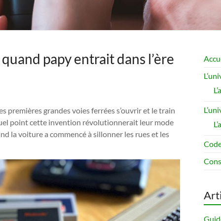
 quand papy entrait dans l’ère
Accu
L’un
L
L’uni
s premières grandes voies ferrées s’ouvrir et le train
quel point cette invention révolutionnerait leur mode
L’
nd la voiture a commencé à sillonner les rues et les
Code
Cons
Art
Guide